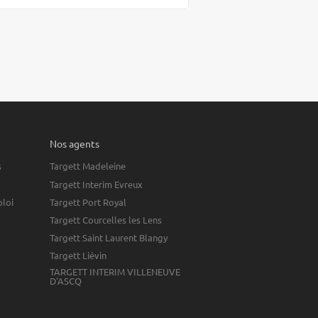
Nos agents
s
Targett Madeleine
Targett Interim Evreux
ploi
Targett Port Royal
Targett Courcelles les Lens
Targett Saint Laurent Blangy
Targett Liévin
TARGETT INTERIM VILLENEUVE
D'ASCQ