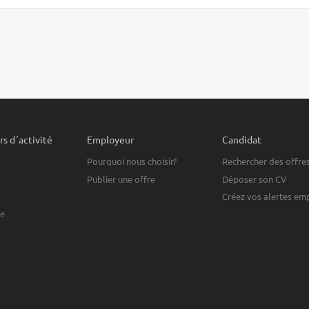
s d´activité
Employeur
Candidat
Pourquoi nous choisir?
Rechercher des offre
Publier une offre
Déposer son CV
Créez vos alertes em
ue