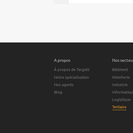
A propos
Nos secteur
À propos de Targett
Bâtiment
Notre spécialisation
Hôtellerie
Nos agents
Industrie
Blog
Informatiq
Logistique
Tertiaire