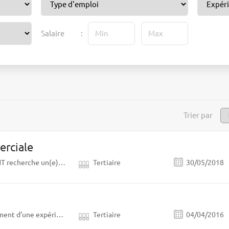
Salaire
:
Trier par
rciale
TARGETT INTERIM & PLACEMENT recherche un(e) Commercial(e) B to B pour le développement de ses 3 agences sur le Nord pas de Calais. Grace à votre gout du challenge, de la relation et à la prospection terrain à 80%, vous développez et fidélisez un portefeuille client sur Nord pas de Calais (hors Littoral). Une première expérience dans le domaine du travail temporaire serait un +. Permis B obligatoire. Voiture de fonction, mutuelle, téléphone portable mis à disposition à l'arrivée. Fixe 1800€ brut + prime
Tertiaire
30/05/2018
Vous devez justifier impérativement d’une expérience sur un poste similaire. Votre rigueur, votre mémoire, votre capacité d’organisation seront un atout.
Tertiaire
04/04/2016