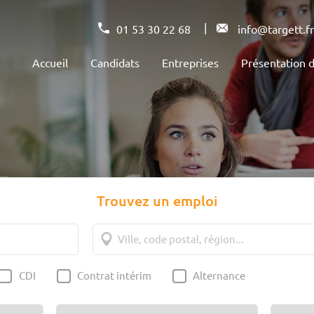
|
01 53 30 22 68
info@targett.fr
Accueil
Candidats
Entreprises
Présentation
Trouvez un emploi
CDI
Contrat intérim
Alternance